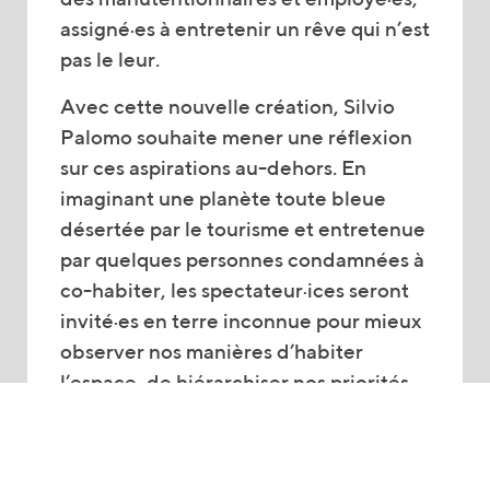
assigné·es à entretenir un rêve qui n’est
pas le leur.
Avec cette nouvelle création, Silvio
Palomo souhaite mener une réflexion
sur ces aspirations au-dehors. En
imaginant une planète toute bleue
désertée par le tourisme et entretenue
par quelques personnes condamnées à
co-habiter, les spectateur·ices seront
invité·es en terre inconnue pour mieux
observer nos manières d’habiter
l’espace, de hiérarchiser nos priorités,
d’envisager nos réjouissances, de
condamner nos agressions et de
considérer nos alter ego humains et