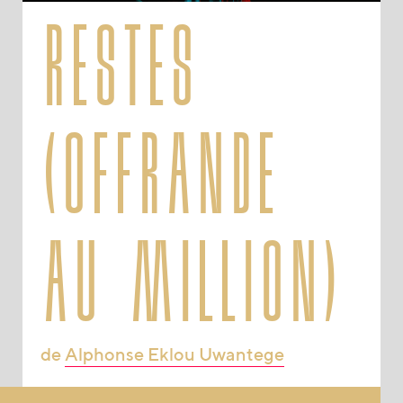
restes
(offrande
au million)
de
Alphonse Eklou Uwantege