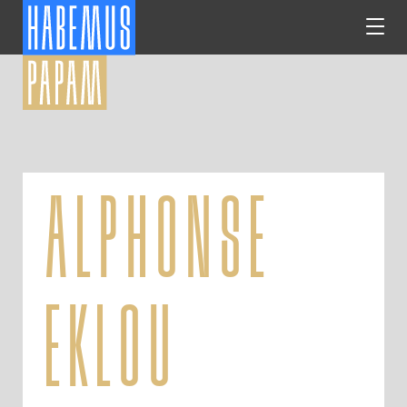
alphonse
eklou