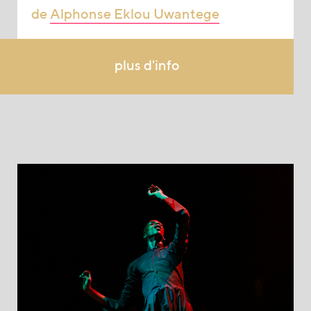
de
Alphonse Eklou Uwantege
plus d'info