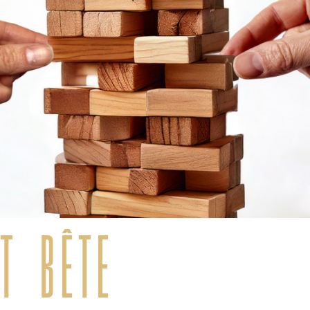
t bête