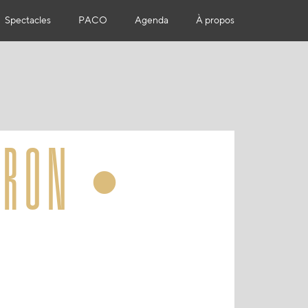
Spectacles
PACO
Agenda
À propos
iron •