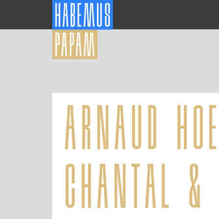
arnaud hoe
chantal & 