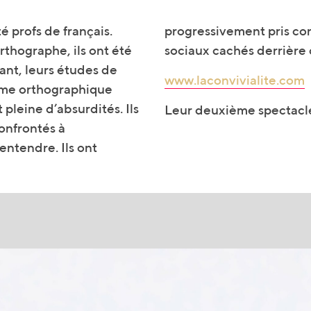
 profs de français.
njeux politiques et
thographe, ils ont été
sociaux cachés derrière 
tant, leurs études de
www.laconvivialite.com
orme orthographique
 pleine d’absurdités. Ils
Leur deuxième spectacle
confrontés à
 entendre. Ils ont