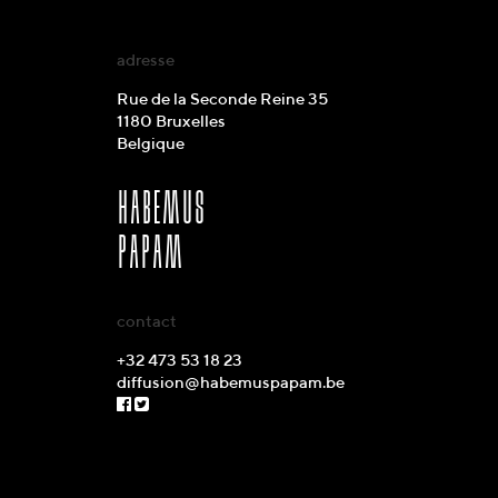
adresse
Rue de la Seconde Reine 35
1180 Bruxelles
Belgique
habemus
papam
contact
+32 473 53 18 23
diffusion@habemuspapam.be