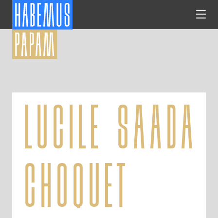
lucile saada
choquet